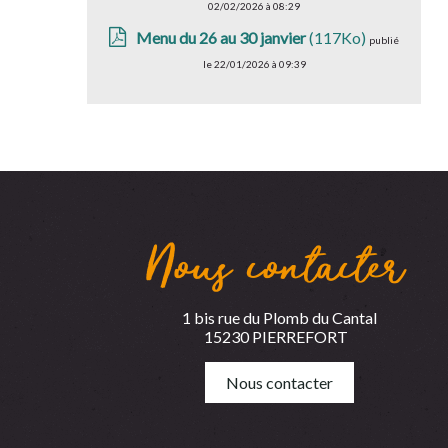
02/02/2026 à 08:29
Menu du 26 au 30 janvier
(117Ko)
publié
le 22/01/2026 à 09:39
Nous contacter
1 bis rue du Plomb du Cantal
15230 PIERREFORT
Nous contacter