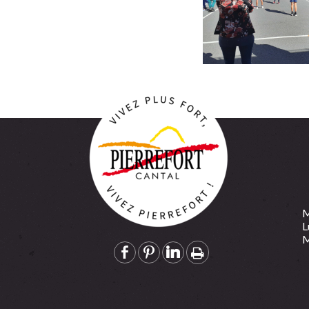
M
L
M