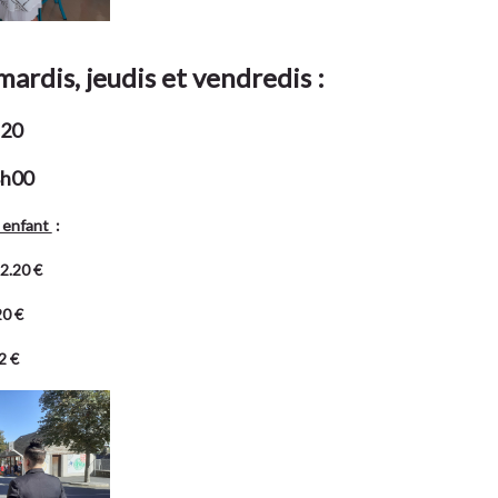
mardis, jeudis et vendredis :
h20
8h00
enfant
:
 2.20 €
20 €
2 €