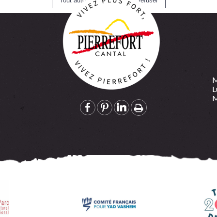
M
L
M