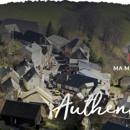
MA M
Authent