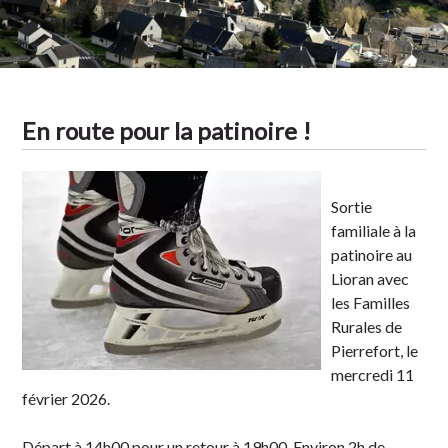
Tradition
En route pour la patinoire !
Sortie
familiale à la
patinoire au
Lioran avec
les Familles
Rurales de
Pierrefort, le
mercredi 11
février 2026.
Départ à 14h00 pour un retour à 19h00. Environ 2h de