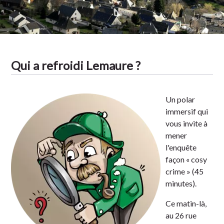
Tradition
Qui a refroidi Lemaure ?
Un polar
immersif qui
vous invite à
mener
l'enquête
façon « cosy
crime » (45
minutes).
Ce matin-là,
au 26 rue