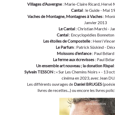
Villages d’Auvergne
: Marie-Claire Ricard, Hervé
Cantal
: le Guide - Mai 1
Vaches de Montagne, Montagnes à Vaches
: Moni
Janvier 2013
Le Cantal
: Christian Marchi - J
Cantal
: Encyclopédies Bonneton
Les étoiles de Compostelle
: Henri Vince
Le Parfum
: Patrick Süskind - Dé
Moissons d’enfance
: Paul Bélard
La ferme aux écrevisses
: Paul Bélar
Un ensemble art nouveau ; la donation Rispal
Sylvain TESSON :
« Sur Les Chemins Noirs » - 13 oct
cinéma en 2023, avec Jean 
Les différents ouvrages de
Daniel BRUGES
(poésie
livres de recettes...) ou encore les livres poli