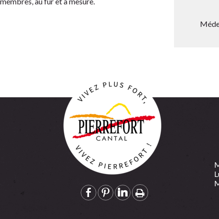
 membres, au fur et à mesure.
Médec
M
L
M