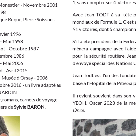
1, sans compter sur 4 victoires
 Monestier - Novembre 2001
998
Avec Jean TODT à sa tête pen
que Roque, Pierre Soissons -
mondiaux de Formule 1. C'est 
91 victoires, dont 5 championn
anvier 1996
 - Mai 1998
S'il a été président de la Féd
not - Octobre 1987
mènera campagne avec l'aide
cembre 1986
pour la sécurité routière, J
 - Mai 2006
d'envoyé spécial des Nations Un
d - Avril 2015
Jean Todt est l'un des fondate
: Musée d’Orsay - 2006
basé à l'Hopital de la Pitié Salp
obre 2016 - un livre adapté au
DUJARDIN
Il revient souvient dans son
, romans, carnets de voyage,
YEOH, Oscar 2023 de la meil
ciers de
Sylvie BARON
.
Once.