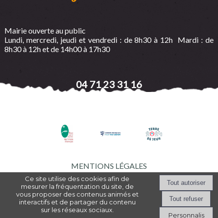
Mairie ouverte au public
Lundi, mercredi, jeudi et vendredi : de 8h30 à 12h Mardi : de
8h30 à 12h et de 14h00 à 17h30
04 71 23 31 16
MENTIONS LÉGALES
Ce site utilise des cookies afin de
mesurer la fréquentation du site, de
vous proposer des contenus animés et
Création et hébergement du site Internet réalisé par Net15
-
Site
interactifs et de partager du contenu
administrable CMS propulsé par WebSee Mairie
-
Conditions Générales
sur les réseaux sociaux.
d'Utilisation
-
Gérer les cookies
Personnalis