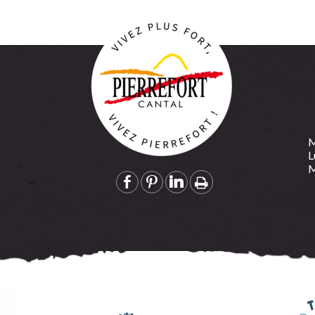
Retour
M
L
M