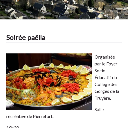
Tradition
Soirée paëlla
Organisée
par le Foyer
Socio-
Éducatif du
Collège des
Gorges de la
Truyère.
Salle
récréative de Pierrefort.
19h30.